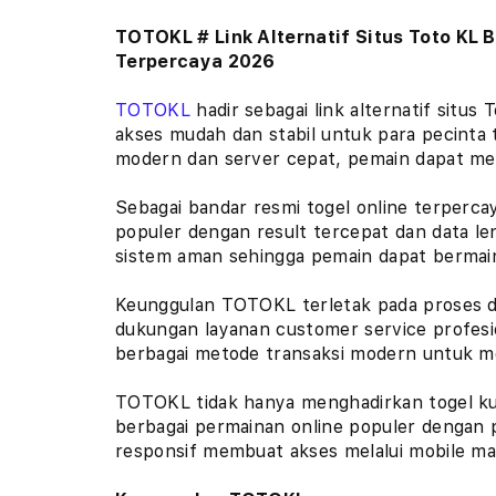
TOTOKL # Link Alternatif Situs Toto KL
Terpercaya 2026
TOTOKL
hadir sebagai link alternatif situ
akses mudah dan stabil untuk para pecinta 
modern dan server cepat, pemain dapat me
Sebagai bandar resmi togel online terper
populer dengan result tercepat dan data l
sistem aman sehingga pemain dapat bermai
Keunggulan TOTOKL terletak pada proses d
dukungan layanan customer service profesio
berbagai metode transaksi modern untuk 
TOTOKL tidak hanya menghadirkan togel kud
berbagai permainan online populer dengan p
responsif membuat akses melalui mobile ma