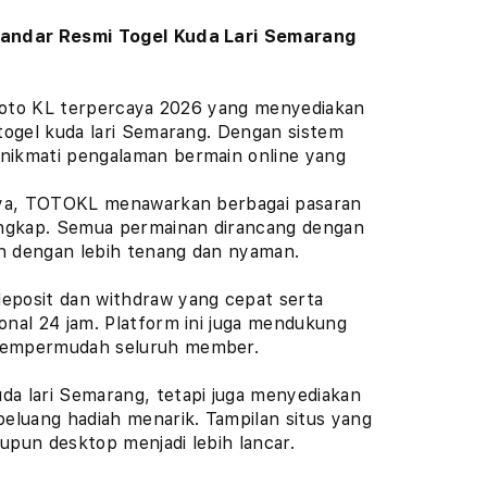
 Bandar Resmi Togel Kuda Lari Semarang
s Toto KL terpercaya 2026 yang menyediakan
togel kuda lari Semarang. Dengan sistem
nikmati pengalaman bermain online yang
caya, TOTOKL menawarkan berbagai pasaran
engkap. Semua permainan dirancang dengan
n dengan lebih tenang dan nyaman.
eposit dan withdraw yang cepat serta
nal 24 jam. Platform ini juga mendukung
mempermudah seluruh member.
a lari Semarang, tetapi juga menyediakan
eluang hadiah menarik. Tampilan situs yang
upun desktop menjadi lebih lancar.