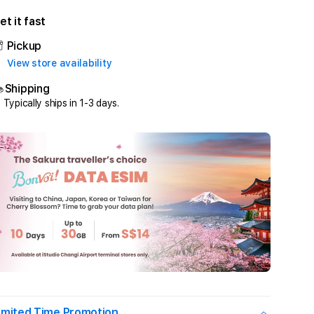
for
for
et it fast
TOTOKL
TOTOKL
#
#
Pickup
Link
Link
View store availability
Alternatif
Alternatif
Situs
Situs
Shipping
Toto
Toto
Typically ships in 1-3 days.
KL
KL
Bandar
Bandar
Resmi
Resmi
Togel
Togel
Kuda
Kuda
Lari
Lari
Semarang
Semarang
Terpercaya
Terpercaya
2026
2026
imited Time Promotion