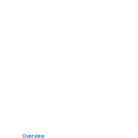
Overview