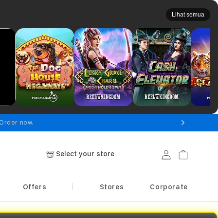
Lihat semua
Order now.
Select your store
Log in
Cart
Offers
Stores
Corporate