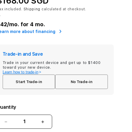
$168.00 SGD
ax included.
Shipping
calculated at checkout.
r
$42
/mo. for 4 mo.
earn more about financing
Trade-in and Save
Trade in your current device and get up to $1400
toward your new device.
Learn how to trade-in
>
Start Trade-in
No Trade-in
uantity
Decrease
Increase
quantity
quantity