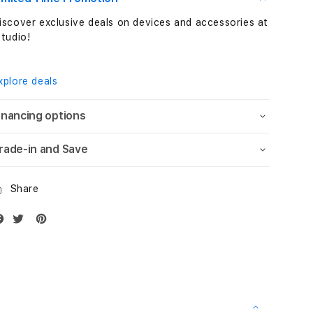
iscover exclusive deals on devices and accessories at
Studio!
xplore deals
inancing options
rade-in and Save
Share