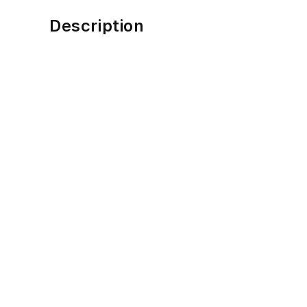
Description