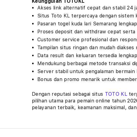
Keunggulan TOTOKL
Akses link alternatif cepat dan stabil 24 
Situs Toto KL terpercaya dengan siste
Pasaran togel kuda lari Semarang lengkap
Proses deposit dan withdraw cepat serta 
Customer service profesional dan respon
Tampilan situs ringan dan mudah diakses
Data result dan keluaran tersedia lengka
Mendukung berbagai metode transaksi di
Server stabil untuk pengalaman bermain
Bonus dan promo menarik untuk member
Dengan reputasi sebagai situs
TOTO KL
ter
pilihan utama para pemain online tahun 2026
pelayanan terbaik, keamanan maksimal, dan