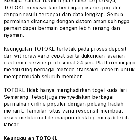
Sebagai bandar resmi togel online terpercaya,
TOTOKL menawarkan berbagai pasaran populer
dengan result tercepat dan data lengkap. Semua
permainan dirancang dengan sistem aman sehingga
pemain dapat bermain dengan lebih tenang dan
nyaman.
Keunggulan TOTOKL terletak pada proses deposit
dan withdraw yang cepat serta dukungan layanan
customer service profesional 24 jam. Platform ini juga
mendukung berbagai metode transaksi modern untuk
mempermudah seluruh member.
TOTOKL tidak hanya menghadirkan togel kuda lari
Semarang, tetapi juga menyediakan berbagai
permainan online populer dengan peluang hadiah
menarik. Tampilan situs yang responsif membuat
akses melalui mobile maupun desktop menjadi lebih
lancar.
Keunggulan TOTOKL