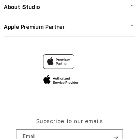
Watch
About iStudio
m
My Account
Corporate
Music
n
Collection & Delivery
Demo Sessions
a
TV & Home
Apple Premium Partner
About Us
Returns & Exchanges
c
Elush Service Provider
Accessories
c
Find an iStudio near you
Contact Us
Financing Options
o
Offers
Why Shop at iStudio
FAQ
r
Trade-in
Elush Corporate Website
d
Privacy Policy
Traveller’s Reservation
i
Site Terms of Use
o
n
Subscribe to our emails
Email