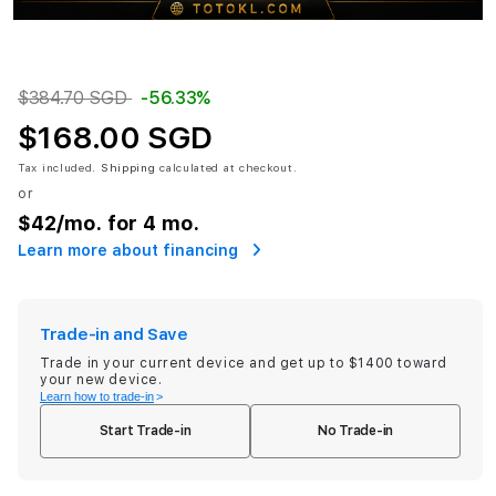
$384.70 SGD
-56.33%
$168.00 SGD
Tax included.
Shipping
calculated at checkout.
or
$42
/mo. for 4 mo.
Learn more about financing
Trade-in and Save
Trade in your current device and get up to $1400 toward
your new device.
Learn how to trade-in
>
Start Trade-in
No Trade-in