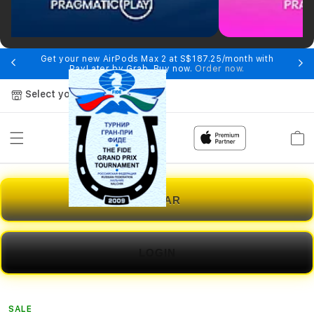
Skip to
th
Get your new AirPods Max 2 at S$187.25/month with
G
PayLater by Grab. Buy now.
Order now.
content
Select your store
Cart
DAFTAR
LOGIN
SALE