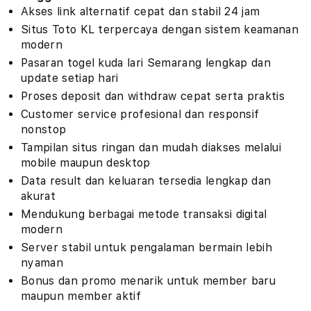
Akses link alternatif cepat dan stabil 24 jam
Situs Toto KL terpercaya dengan sistem keamanan
modern
Pasaran togel kuda lari Semarang lengkap dan
update setiap hari
Proses deposit dan withdraw cepat serta praktis
Customer service profesional dan responsif
nonstop
Tampilan situs ringan dan mudah diakses melalui
mobile maupun desktop
Data result dan keluaran tersedia lengkap dan
akurat
Mendukung berbagai metode transaksi digital
modern
Server stabil untuk pengalaman bermain lebih
nyaman
Bonus dan promo menarik untuk member baru
maupun member aktif