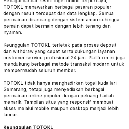
Sebagai bandar resmi togel online terpercaya,
TOTOKL menawarkan berbagai pasaran populer
dengan result tercepat dan data lengkap. Semua
permainan dirancang dengan sistem aman sehingga
pemain dapat bermain dengan lebih tenang dan
nyaman.
Keunggulan TOTOKL terletak pada proses deposit
dan withdraw yang cepat serta dukungan layanan
customer service profesional 24 jam. Platform ini juga
mendukung berbagai metode transaksi modern untuk
mempermudah seluruh member.
TOTOKL tidak hanya menghadirkan togel kuda lari
Semarang, tetapi juga menyediakan berbagai
permainan online populer dengan peluang hadiah
menarik. Tampilan situs yang responsif membuat
akses melalui mobile maupun desktop menjadi lebih
lancar.
Keunggulan TOTOKL