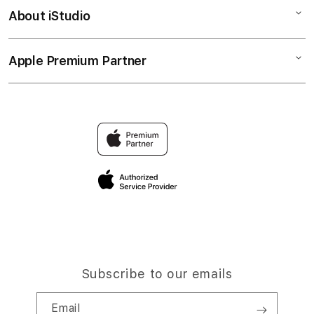
Watch
About iStudio
m
My Account
Corporate
Music
n
Collection & Delivery
Demo Sessions
a
TV & Home
Apple Premium Partner
About Us
Returns & Exchanges
c
Elush Service Provider
Accessories
c
Find an iStudio near you
Contact Us
Financing Options
o
Offers
Why Shop at iStudio
FAQ
r
Trade-in
Elush Corporate Website
d
Privacy Policy
Traveller’s Reservation
i
Site Terms of Use
o
n
Subscribe to our emails
Email