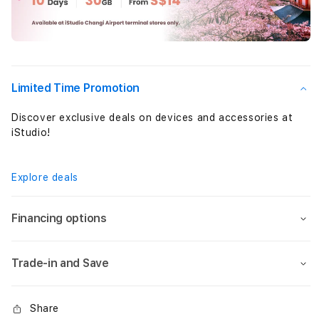
Limited Time Promotion
Discover exclusive deals on devices and accessories at
iStudio!
Explore deals
Financing options
Trade-in and Save
Share