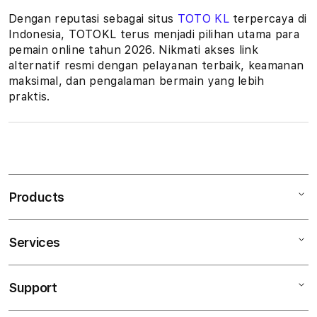
Dengan reputasi sebagai situs
TOTO KL
terpercaya di
Indonesia, TOTOKL terus menjadi pilihan utama para
pemain online tahun 2026. Nikmati akses link
alternatif resmi dengan pelayanan terbaik, keamanan
maksimal, dan pengalaman bermain yang lebih
praktis.
S
i
n
Products
g
l
e
Services
Mac
c
iPad
o
Support
AppleCare+
l
iPhone
u
Bonvoi Travel eSIM