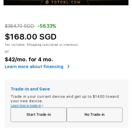
$384.70 SGD
-56.33%
$168.00 SGD
Tax included.
Shipping
calculated at checkout.
or
$42
/mo. for 4 mo.
Learn more about financing
Trade-in and Save
Trade in your current device and get up to $1400 toward
your new device.
Learn how to trade-in
>
Start Trade-in
No Trade-in