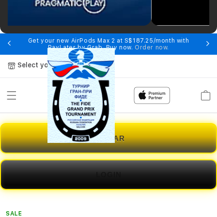
Skip to
th
Get your new AirPods Max 2 at S$187.25/month with
G
PayLater by Grab. Buy now.
Order now.
content
Select your store
Cart
DAFTAR
LOGIN
SALE