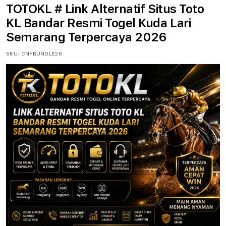
TOTOKL # Link Alternatif Situs Toto
KL Bandar Resmi Togel Kuda Lari
Semarang Terpercaya 2026
SKU:
CNYBUNDLE26