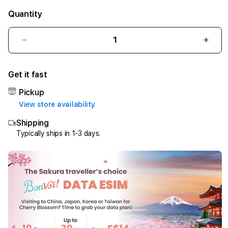
Quantity
Decrease
Incr
quantity
quant
for
for
Get it fast
TOTOKL
TOT
#
#
Pickup
Link
Link
View store availability
Alternatif
Alter
Situs
Situs
Shipping
Toto
Toto
Typically ships in 1-3 days.
KL
KL
Bandar
Band
Resmi
Resm
Togel
Toge
Kuda
Kuda
Lari
Lari
Semarang
Sema
Terpercaya
Terp
2026
2026