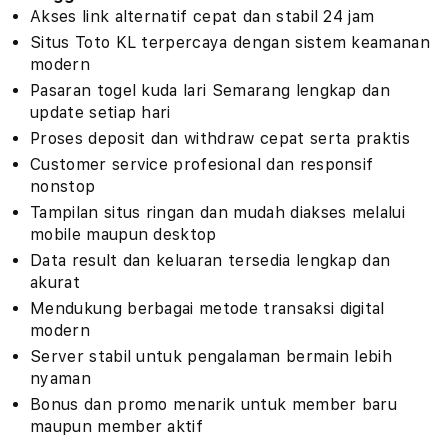
Akses link alternatif cepat dan stabil 24 jam
Situs Toto KL terpercaya dengan sistem keamanan
modern
Pasaran togel kuda lari Semarang lengkap dan
update setiap hari
Proses deposit dan withdraw cepat serta praktis
Customer service profesional dan responsif
nonstop
Tampilan situs ringan dan mudah diakses melalui
mobile maupun desktop
Data result dan keluaran tersedia lengkap dan
akurat
Mendukung berbagai metode transaksi digital
modern
Server stabil untuk pengalaman bermain lebih
nyaman
Bonus dan promo menarik untuk member baru
maupun member aktif