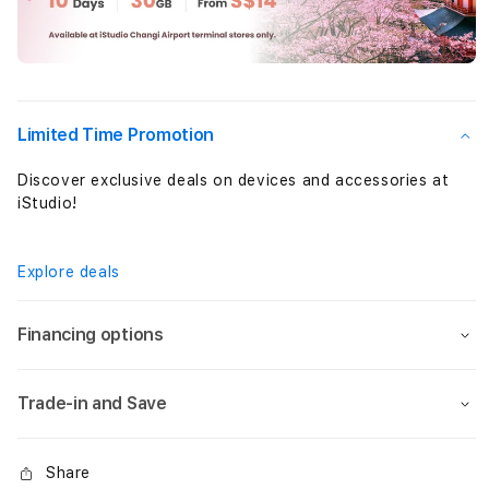
Limited Time Promotion
Discover exclusive deals on devices and accessories at
iStudio!
Explore deals
Financing options
Trade-in and Save
Share