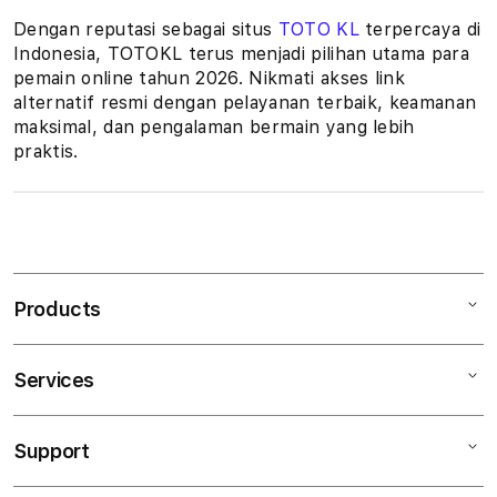
Dengan reputasi sebagai situs
TOTO KL
terpercaya di
Indonesia, TOTOKL terus menjadi pilihan utama para
pemain online tahun 2026. Nikmati akses link
alternatif resmi dengan pelayanan terbaik, keamanan
maksimal, dan pengalaman bermain yang lebih
praktis.
S
i
n
Products
g
l
e
Services
Mac
c
iPad
o
Support
AppleCare+
l
iPhone
u
Bonvoi Travel eSIM