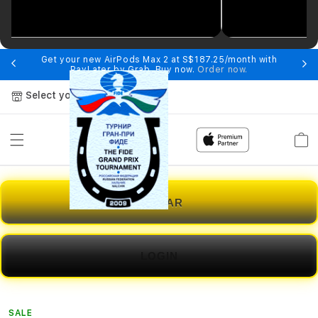
Skip to
th
Get your new AirPods Max 2 at S$187.25/month with
G
PayLater by Grab. Buy now.
Order now.
content
Select your store
Cart
DAFTAR
LOGIN
SALE