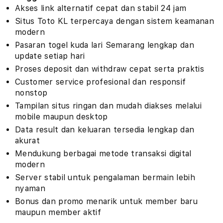
Akses link alternatif cepat dan stabil 24 jam
Situs Toto KL terpercaya dengan sistem keamanan
modern
Pasaran togel kuda lari Semarang lengkap dan
update setiap hari
Proses deposit dan withdraw cepat serta praktis
Customer service profesional dan responsif
nonstop
Tampilan situs ringan dan mudah diakses melalui
mobile maupun desktop
Data result dan keluaran tersedia lengkap dan
akurat
Mendukung berbagai metode transaksi digital
modern
Server stabil untuk pengalaman bermain lebih
nyaman
Bonus dan promo menarik untuk member baru
maupun member aktif