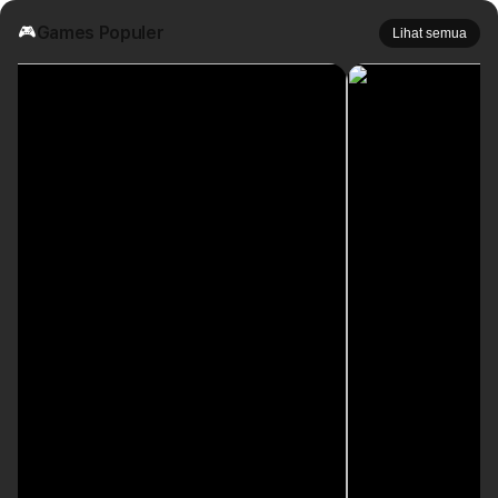
Games Populer
🎮
Lihat semua