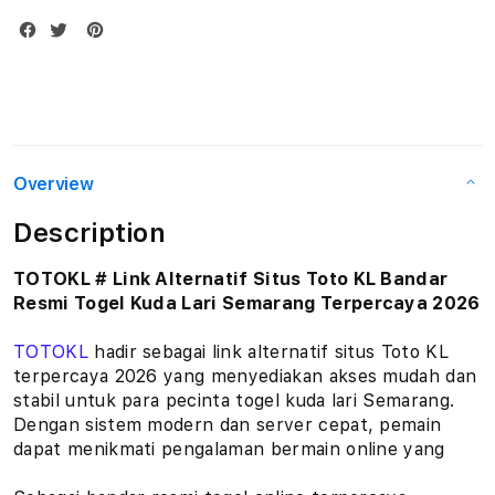
Overview
Description
TOTOKL # Link Alternatif Situs Toto KL Bandar
Resmi Togel Kuda Lari Semarang Terpercaya 2026
TOTOKL
hadir sebagai link alternatif situs Toto KL
terpercaya 2026 yang menyediakan akses mudah dan
stabil untuk para pecinta togel kuda lari Semarang.
Dengan sistem modern dan server cepat, pemain
dapat menikmati pengalaman bermain online yang